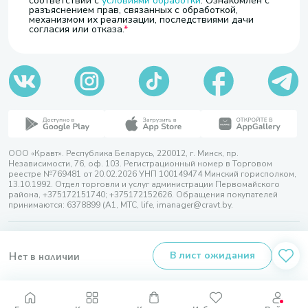
соответствии с
условиями обработки
. Ознакомлен с
разъяснением прав, связанных с обработкой,
механизмом их реализации, последствиями дачи
согласия или отказа.
ООО «Кравт». Республика Беларусь, 220012, г. Минск, пр.
Независимости, 76, оф. 103. Регистрационный номер в Торговом
реестре №769481 от 20.02.2026 УНП 100149474 Минский горисполком,
13.10.1992. Отдел торговли и услуг администрации Первомайского
района, +375172151740; +375172152626. Обращения покупателей
принимаются: 6378899 (А1, МТС, life, imanager@cravt.by.
© 2026 ООО «Кравт»
Разработка сайта — SLAM
Нет в наличии
В лист ожидания
Выбор настроек Cookie