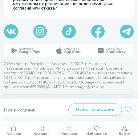
механизмом их реализации, последствиями дачи
согласия или отказа.
ООО «Кравт». Республика Беларусь, 220012, г. Минск, пр.
Независимости, 76, оф. 103. Регистрационный номер в Торговом
реестре №769481 от 20.02.2026 УНП 100149474 Минский горисполком,
13.10.1992. Отдел торговли и услуг администрации Первомайского
района, +375172151740; +375172152626. Обращения покупателей
принимаются: 6378899 (А1, МТС, life, imanager@cravt.by.
© 2026 ООО «Кравт»
Разработка сайта — SLAM
Нет в наличии
В лист ожидания
Выбор настроек Cookie
Главная
Каталог
Корзина
Избранное
Войти