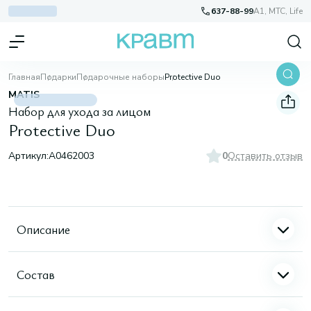
637-88-99
A1, МТС, Life
Главная
Подарки
Подарочные наборы
Protective Duo
MATIS
Набор для ухода за лицом
Protective Duo
Артикул:
A0462003
0
Оставить отзыв
Описание
Состав