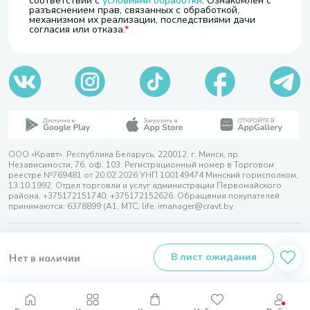
соответствии с
условиями обработки
. Ознакомлен с
разъяснением прав, связанных с обработкой,
механизмом их реализации, последствиями дачи
согласия или отказа.
ООО «Кравт». Республика Беларусь, 220012, г. Минск, пр.
Независимости, 76, оф. 103. Регистрационный номер в Торговом
реестре №769481 от 20.02.2026 УНП 100149474 Минский горисполком,
13.10.1992. Отдел торговли и услуг администрации Первомайского
района, +375172151740; +375172152626. Обращения покупателей
принимаются: 6378899 (А1, МТС, life, imanager@cravt.by.
© 2026 ООО «Кравт»
Разработка сайта — SLAM
Нет в наличии
В лист ожидания
Выбор настроек Cookie