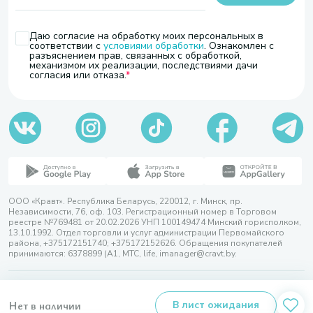
Даю согласие на обработку моих персональных в
соответствии с
условиями обработки
. Ознакомлен с
разъяснением прав, связанных с обработкой,
механизмом их реализации, последствиями дачи
согласия или отказа.
ООО «Кравт». Республика Беларусь, 220012, г. Минск, пр.
Независимости, 76, оф. 103. Регистрационный номер в Торговом
реестре №769481 от 20.02.2026 УНП 100149474 Минский горисполком,
13.10.1992. Отдел торговли и услуг администрации Первомайского
района, +375172151740; +375172152626. Обращения покупателей
принимаются: 6378899 (А1, МТС, life, imanager@cravt.by.
© 2026 ООО «Кравт»
Разработка сайта — SLAM
Нет в наличии
В лист ожидания