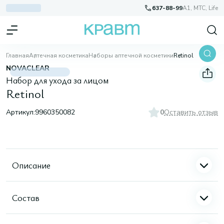
637-88-99
A1, МТС, Life
Главная
Аптечная косметика
Наборы аптечной косметики
Retinol
NOVACLEAR
Набор для ухода за лицом
Retinol
Артикул:
9960350082
0
Оставить отзыв
Описание
Состав