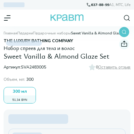
637-88-99
A1, МТС, Life
Главная
Подарки
Подарочные наборы
Sweet Vanilla & Almond Glaze Set
THE LUXURY BATHING COMPANY
Набор спреев для тела и волос
Sweet Vanilla & Almond Glaze Set
Артикул:
SVA2483005
0
Оставить отзыв
Объем, мл
:
300
300 мл
51,34 BYN