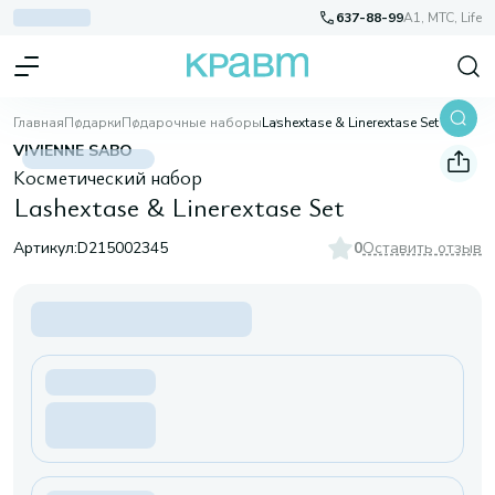
637-88-99
A1, МТС, Life
Главная
Подарки
Подарочные наборы
Lashextase & Linerextase Set
VIVIENNE SABO
Косметический набор
Lashextase & Linerextase Set
Артикул:
D215002345
0
Оставить отзыв