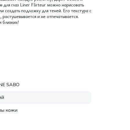
для глаз Liner Flirteur можно нарисовать
ли создать подложку для теней. Его текстура с
, растушевывается и не отпечатывается.
 близких!
NNE SABO
ий
пы кожи