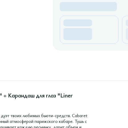
 + Карандаш для глаз "Liner
 дуэт твоих любимых бьюти-средств. Cabaret
нный атмосферой парижского кабаре. Тушь с
ашивает каждую ресничку, дарит объем и