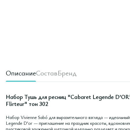
Описание
Состав
Бренд
Набор Тушь для ресниц "Cabaret Legende D’OR"
Flirteur" тон 302
Набор Vivienne Sabó для выразительного взгляда — идеальный
Legende D’or — приглашение на праздник красоты, вдохновле
пластиковой зауженной щеточкой идеально разделяет и прокр