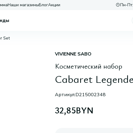
амма
Наши магазины
Блог
Акции
Пн-Пт:
нды
r Set
VIVIENNE SABO
Косметический набор
Cabaret Legende 
Артикул:
D215002348
32,85
BYN