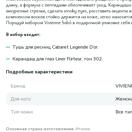
длину, а формула с пептидами обеспечивает уход. Карандашом 
аккуратные стрелки, сделать smoky eyes, расставить акценты и
комплексом восков стойко держится на коже, легко наносится
Порадуй набором Vivienne Sabó в подарочной упаковке себя и
В набор входит:
Тушь для ресниц Cabaret Legende D’or.
Карандаш для глаз Liner Flirteur, тон 302.
Подробные характеристики
Бренд
VIVIE
Для кого
Женск
Тип кожи
Все ти
Основная страна изготовления
:
Италия