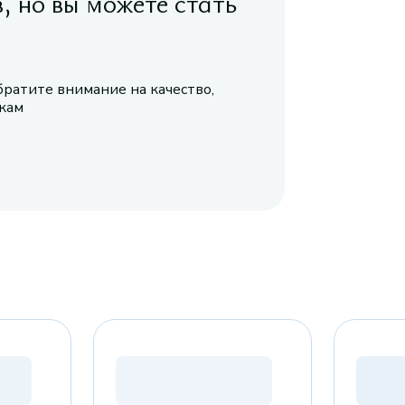
в, но вы можете стать
братите внимание на качество,
икам