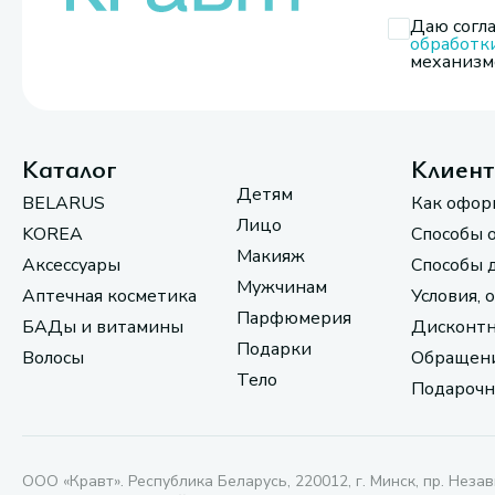
Даю согла
обработк
механизмо
Каталог
Клиен
Детям
BELARUS
Как офор
Лицо
KOREA
Способы 
Макияж
Аксессуары
Способы 
Мужчинам
Аптечная косметика
Условия, 
Парфюмерия
БАДы и витамины
Дисконтн
Подарки
Волосы
Обращени
Тело
Подарочн
ООО «Кравт». Республика Беларусь, 220012, г. Минск, пр. Незав