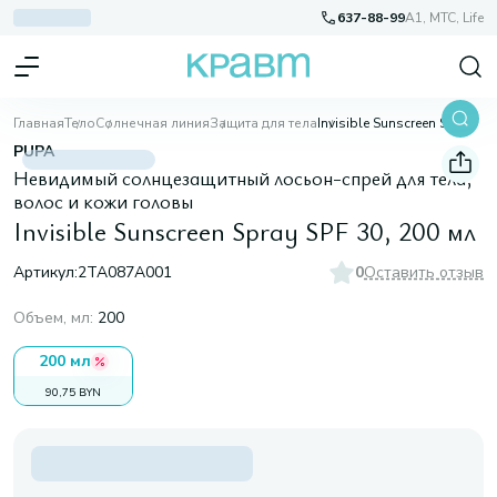
637-88-99
A1, МТС, Life
Главная
Тело
Солнечная линия
Защита для тела
Invisible Sunscreen Spray SPF 30, 200 мл
PUPA
Невидимый солнцезащитный лосьон-спрей для тела,
волос и кожи головы
Invisible Sunscreen Spray SPF 30, 200 мл
Артикул:
2TA087A001
0
Оставить отзыв
Объем, мл
:
200
200 мл
90,75 BYN