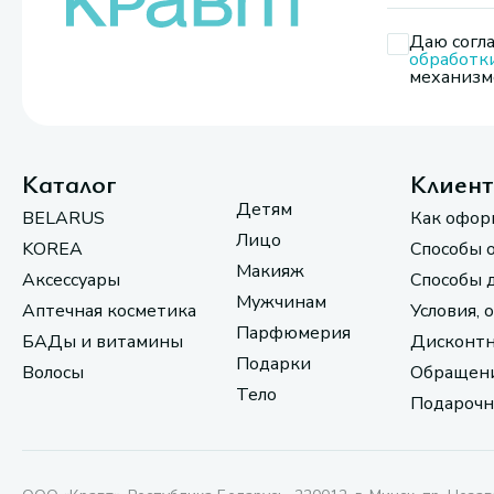
Даю согла
обработк
механизмо
Каталог
Клиен
Детям
BELARUS
Как офор
Лицо
KOREA
Способы 
Макияж
Аксессуары
Способы 
Мужчинам
Аптечная косметика
Условия, 
Парфюмерия
БАДы и витамины
Дисконтн
Подарки
Волосы
Обращени
Тело
Подарочн