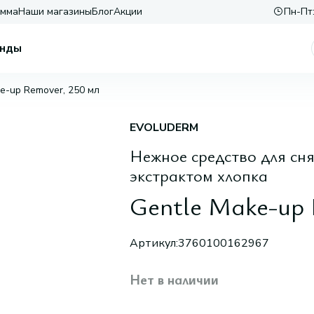
амма
Наши магазины
Блог
Акции
Пн-Пт:
нды
e-up Remover, 250 мл
EVOLUDERM
Нежное средство для сн
экстрактом хлопка
Gentle Make-up 
Артикул:
3760100162967
Нет в наличии