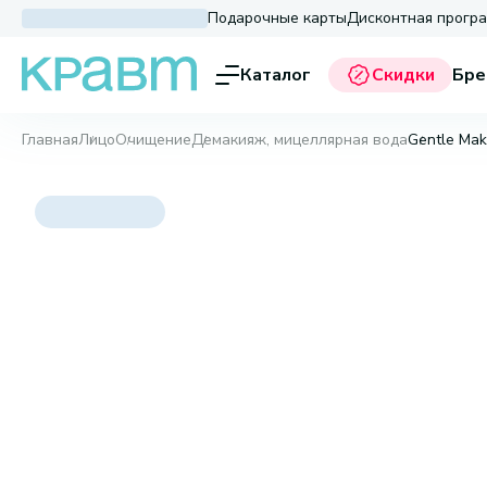
Подарочные карты
Дисконтная прогр
Каталог
Скидки
Бре
Главная
Лицо
Очищение
Демакияж, мицеллярная вода
Gentle Mak