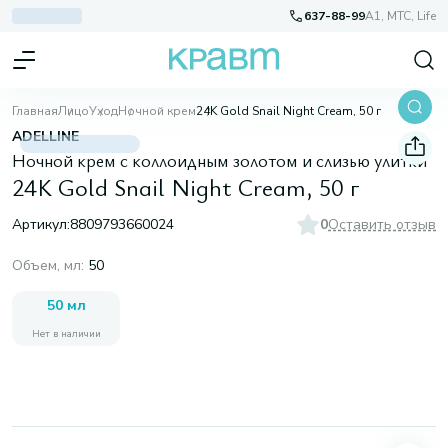
637-88-99
A1, МТС, Life
Главная
Лицо
Уход
Ночной крем
24K Gold Snail Night Cream, 50 г
ADELLINE
Ночной крем с коллоидным золотом и слизью улитки
24K Gold Snail Night Cream, 50 г
Артикул:
8809793660024
0
Оставить отзыв
Объем, мл
:
50
50 мл
Нет в наличии