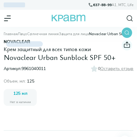
637-88-99
A1, МТС, Life
Главная
Лицо
Солнечная линия
Защита для лица
Novaclear Urban Sunblock SPF 50+
NOVACLEAR
Крем защитный для всех типов кожи
Novaclear Urban Sunblock SPF 50+
Артикул:
9961040011
0
Оставить отзыв
Объем, мл
:
125
125 мл
Нет в наличии