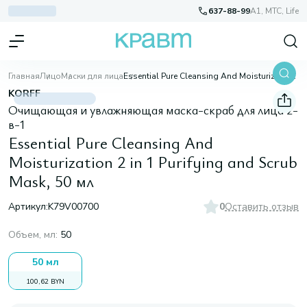
637-88-99
A1, МТС, Life
Главная
Лицо
Маски для лица
Essential Pure Cleansing And Moisturization 2 in 1 Purifying and Scrub Mask, 50 мл
KORFF
Очищающая и увлажняющая маска-скраб для лица 2-
в-1
Essential Pure Cleansing And
Moisturization 2 in 1 Purifying and Scrub
Mask, 50 мл
Артикул:
K79V00700
0
Оставить отзыв
Объем, мл
:
50
50 мл
100,62 BYN