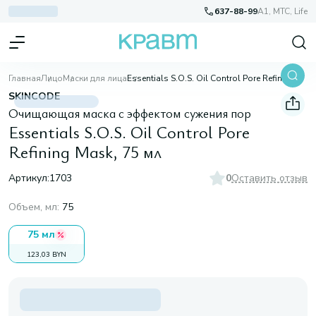
637-88-99
A1, МТС, Life
Главная
Лицо
Маски для лица
Essentials S.O.S. Oil Control Pore Refining Mask, 75 мл
SKINCODE
Очищающая маска с эффектом сужения пор
Essentials S.O.S. Oil Control Pore
Refining Mask, 75 мл
Артикул:
1703
0
Оставить отзыв
Объем, мл
:
75
75 мл
123,03 BYN