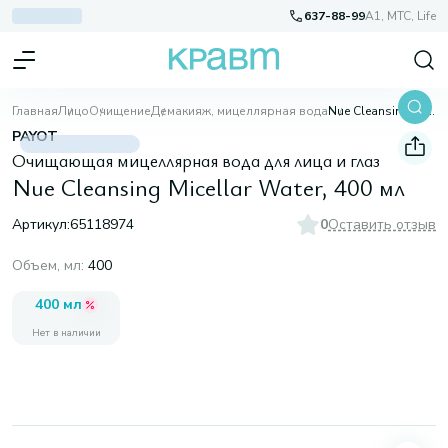
637-88-99
A1, МТС, Life
Главная
Лицо
Очищение
Демакияж, мицеллярная вода
Nue Cleansing Micellar Water, 400 мл
PAYOT
Очищающая мицеллярная вода для лица и глаз
Nue Cleansing Micellar Water, 400 мл
Артикул:
65118974
0
Оставить отзыв
Объем, мл
:
400
400 мл
Нет в наличии