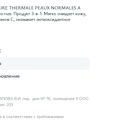
LLAIRE THERMALE PEAUX NORMALES A
 глаз. Продукт 3-в-1. Мягко очищает кожу,
мином C, оказывает антиоксидантное
E
я
новление
ОЗЛОВА В.И. пер., дом № 7Б, помещение 5 ООО
фис 203
е в соответствии с требованиями