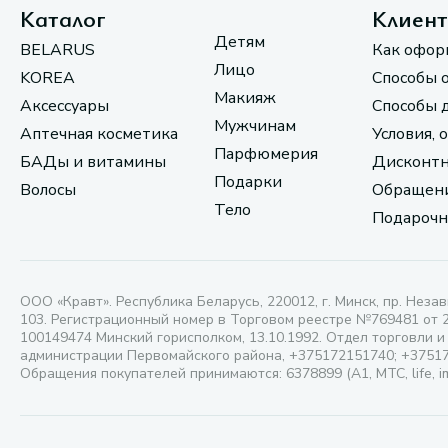
Каталог
Клиен
Детям
BELARUS
Как офор
Лицо
KOREA
Способы 
Макияж
Аксессуары
Способы 
Мужчинам
Аптечная косметика
Условия, 
Парфюмерия
БАДы и витамины
Дисконтн
Подарки
Волосы
Обращени
Тело
Подарочн
ООО «Кравт». Республика Беларусь, 220012, г. Минск, пр. Незав
103. Регистрационный номер в Торговом реестре №769481 от 
100149474 Минский горисполком, 13.10.1992. Отдел торговли и
администрации Первомайского района, +375172151740; +3751
Обращения покупателей принимаются: 6378899 (А1, МТС, life, i