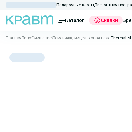
Подарочные карты
Дисконтная прогр
Каталог
Скидки
Бре
Главная
Лицо
Очищение
Демакияж, мицеллярная вода
Thermal Mi