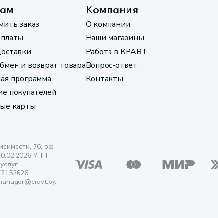
там
Компания
мить заказ
О компании
оплаты
Наши магазины
доставки
Работа в КРАВТ
обмен и возврат товара
Вопрос-ответ
ая программа
Контакты
е покупателей
ые карты
исимости, 76, оф.
20.02.2026 УНП
 услуг
72152626.
manager@cravt.by.