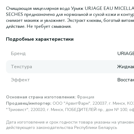
Очищающая мицеллярная вода Урьяж URIAGE EAU MICE
SECHES предназначена для нормальной и сухой кожи и контура
снимает макияж и увлажняет. Экстракт клюквы, богатый вита
действие. Не требует смывания.
Подробные характеристики
Бренд
URIAG
Текстура
Жидка
Эффект
Восста
Основная страна изготовления
:
Франция
Продавец/импортер
:
ООО "АрвитФарм", 220037, г. Минск, К
"Триовист", 220020, г. Минск, ПОБЕДИТЕЛЕЙ пр., дом № 100, о
Дата изготовления и срок годности товара указаны на упаковк
действующего законодательства Республики Беларусь