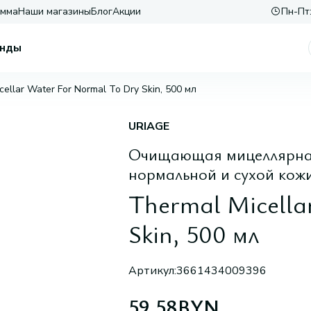
амма
Наши магазины
Блог
Акции
Пн-Пт:
нды
cellar Water For Normal To Dry Skin, 500 мл
URIAGE
Очищающая мицеллярная
нормальной и сухой кожи
Thermal Micella
Skin, 500 мл
Артикул:
3661434009396
59,58
BYN