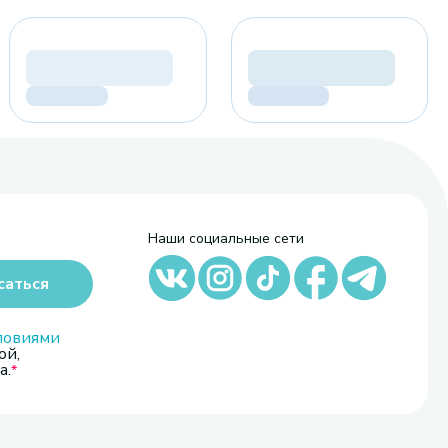
Наши социальные сети
саться
ловиями
ой,
а.