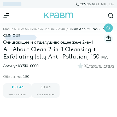
637-88-99
A1, МТС, Life
Главная
Лицо
Очищение
Умывание и очищение
All About Clean 2-in-1 Cleansing + Exfoliating Jelly Anti-Pollution, 150 мл
CLINIQUE
Очищающее и отшелушивающее желе 2-в-1
All About Clean 2-in-1 Cleansing +
Exfoliating Jelly Anti-Pollution, 150 мл
Артикул:
KY5J010000
0
Оставить отзыв
Объем, мл
:
150
150 мл
30 мл
Нет в наличии
Нет в наличии