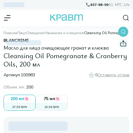
637-88-99
A1, МТС, Life
Главная
Лицо
Очищение
Умывание и очищение
Cleansing Oil Pomegranate & Cranberry Oils, 200 мл
BLANCREME
Масло для лица очищающее гранат и клюква
Cleansing Oil Pomegranate & Cranberry
Oils, 200 мл
Артикул:
100983
0
Оставить отзыв
Объем, мл
:
200
200 мл
75 мл
37,95 BYN
19,96 BYN