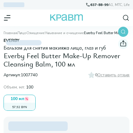
637-88-99
A1, МТС, Life
Главная
Лицо
Очищение
Умывание и очищение
Everby Feel Butter Make-Up Remover Cleansing Balm, 100 мл
EVERBY
Бальзам для снятия макияжа лица, глаз и губ
Everby Feel Butter Make-Up Remover
Cleansing Balm, 100 мл
Артикул:
1007740
0
Оставить отзыв
Объем, мл
:
100
100 мл
57,92 BYN