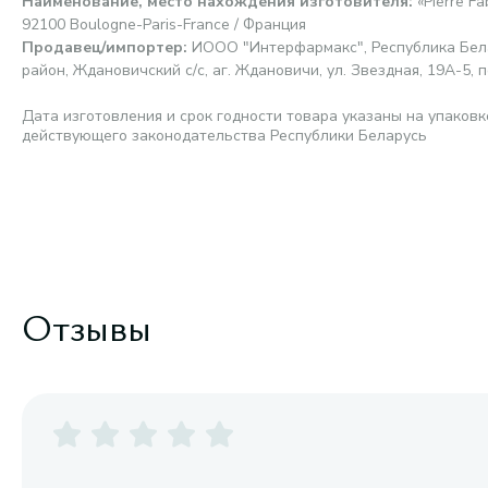
Наименование, место нахождения изготовителя
:
«Pierre F
92100 Boulogne-Paris-France / Франция
Продавец/импортер
:
ИООО "Интерфармакс", Республика Бела
район, Ждановичский с/с, аг. Ждановичи, ул. Звездная, 19А-5, п
Дата изготовления и срок годности товара указаны на упаковк
действующего законодательства Республики Беларусь
Отзывы