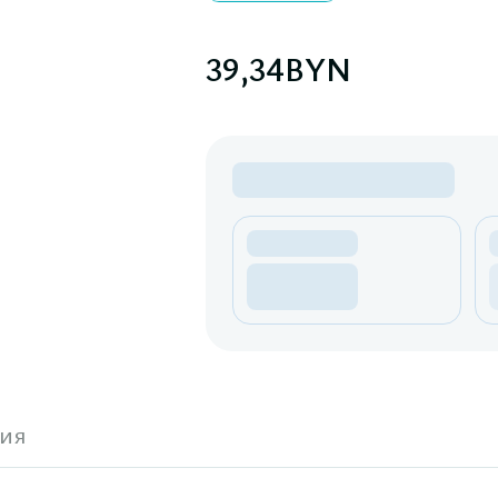
39,34
BYN
ия