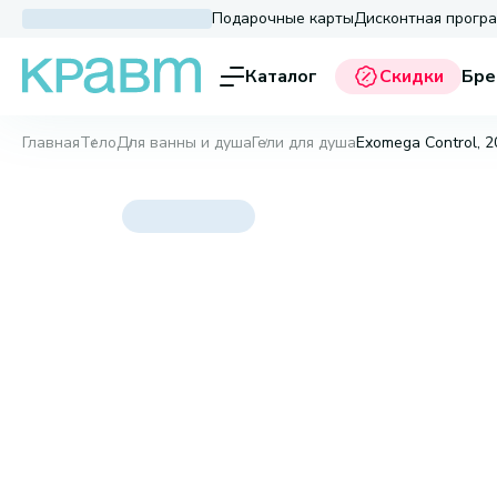
Подарочные карты
Дисконтная прогр
Каталог
Скидки
Бре
Главная
Тело
Для ванны и душа
Гели для душа
Exomega Control, 2