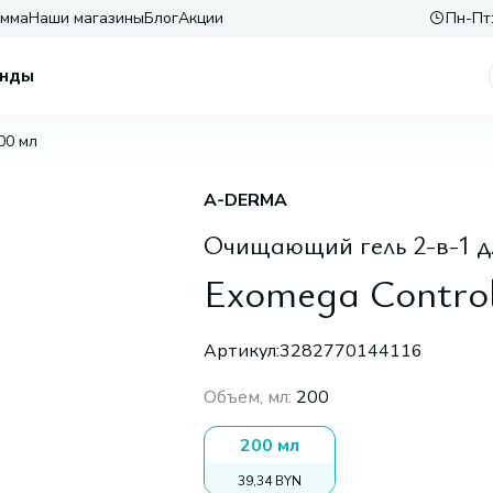
амма
Наши магазины
Блог
Акции
Пн-Пт:
нды
00 мл
A-DERMA
Очищающий гель 2-в-1 дл
Exomega Control
Артикул:
3282770144116
Объем, мл
:
200
200 мл
39,34 BYN