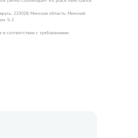
abre Dermo-Cosmetique». 45. place Abel-Gance.
русь, 223028, Минская область, Минский
ом. 5-2
е в соответствии с требованиями