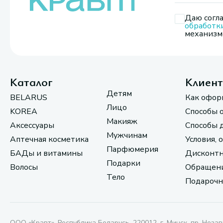
Даю согла
обработк
механизмо
Каталог
Клиен
Детям
BELARUS
Как офор
Лицо
KOREA
Способы 
Макияж
Аксессуары
Способы 
Мужчинам
Аптечная косметика
Условия, 
Парфюмерия
БАДы и витамины
Дисконтн
Подарки
Волосы
Обращени
Тело
Подарочн
ООО «Кравт». Республика Беларусь, 220012, г. Минск, пр. Незав