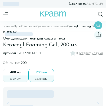
637-88-99
A1, МТС, Life
Главная
Лицо
Очищение
Умывание и очищение
Keracnyl Foaming Gel, 200 мл
DUCRAY
Очищающий гель для лица и тела
Keracnyl Foaming Gel, 200 мл
Артикул:
3282770141351
0
Оставить отзыв
Объем, мл
:
200
400 мл
200 мл
63,27 BYN
45,70 BYN