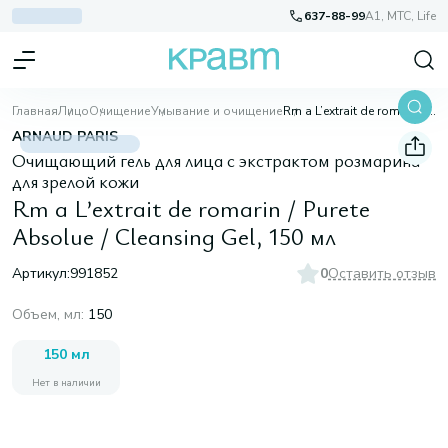
637-88-99
A1, МТС, Life
Главная
Лицо
Очищение
Умывание и очищение
Rm a L’extrait de romarin / Purete Absolue / Cleansing Gel, 150 мл
ARNAUD PARIS
Очищающий гель для лица с экстрактом розмарина
для зрелой кожи
Rm a L’extrait de romarin / Purete
Absolue / Cleansing Gel, 150 мл
Артикул:
991852
0
Оставить отзыв
Объем, мл
:
150
150 мл
Нет в наличии