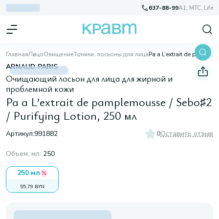
637-88-99
A1, МТС, Life
Главная
Лицо
Очищение
Тоники, лосьоны для лица
Pa a L’extrait de pamplemousse / Sebo♯2 / Purifying Lotion, 250 мл
ARNAUD PARIS
Очищающий лосьон для лица для жирной и
проблемной кожи
Pa a L’extrait de pamplemousse / Sebo♯2
/ Purifying Lotion, 250 мл
Артикул:
991882
0
Оставить отзыв
Объем, мл
:
250
250 мл
55,79 BYN