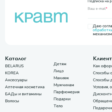
Подписка на р
Ваш e-mail
*
Даю согла
обработк
механизмо
Каталог
Клиен
Детям
BELARUS
Как офор
Лицо
KOREA
Способы 
Макияж
Аксессуары
Способы 
Мужчинам
Аптечная косметика
Условия, 
Парфюмерия
БАДы и витамины
Дисконтн
Подарки
Волосы
Обращени
Тело
Подарочн