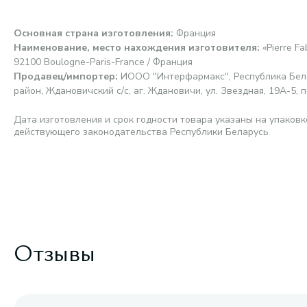
Основная страна изготовления
:
Франция
Наименование, место нахождения изготовителя
:
«Pierre F
92100 Boulogne-Paris-France / Франция
Продавец/импортер
:
ИООО "Интерфармакс", Республика Бела
район, Ждановичский с/с, аг. Ждановичи, ул. Звездная, 19А-5, п
Дата изготовления и срок годности товара указаны на упаковк
действующего законодательства Республики Беларусь
Отзывы