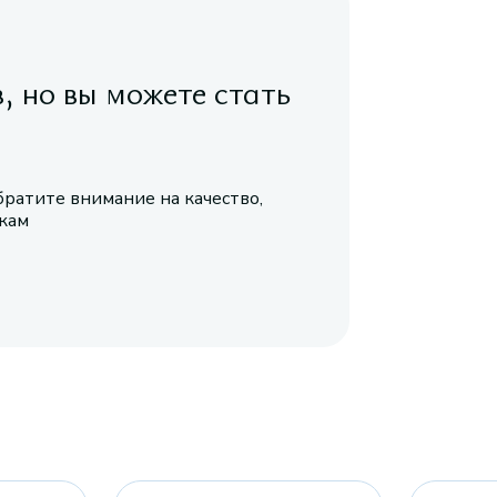
в, но вы можете стать
братите внимание на качество,
икам