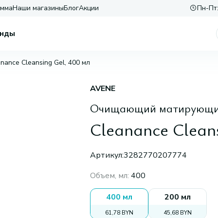
амма
Наши магазины
Блог
Акции
Пн-Пт:
нды
nance Cleansing Gel, 400 мл
AVENE
Очищающий матирующий
Cleanance Cleans
Артикул:
3282770207774
Объем, мл
:
400
400 мл
200 мл
61,78 BYN
45,68 BYN