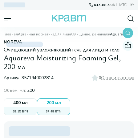
637-88-99
A1, МТС, Life
Главная
Аптечная косметика
Для лица
Очищение, демакияж
Aquareva Moisturizing Foaming Gel, 200 мл
NOREVA
Oчищающий увлажняющий гель для лица и тела
Aquareva Moisturizing Foaming Gel,
200 мл
Артикул:
3571940002814
0
Оставить отзыв
Объем, мл
:
200
400 мл
200 мл
62,15 BYN
37,48 BYN