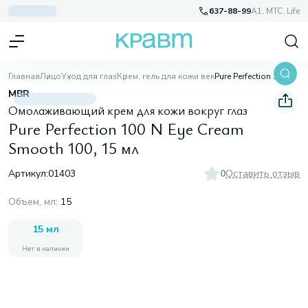
637-88-99
A1, МТС, Life
Главная
Лицо
Уход для глаз
Крем, гель для кожи век
Pure Perfection 100 N Eye Cream Smooth 100, 15 мл
MBR
Омолаживающий крем для кожи вокруг глаз
Pure Perfection 100 N Eye Cream
Smooth 100, 15 мл
Артикул:
01403
0
Оставить отзыв
Объем, мл
:
15
15 мл
Нет в наличии