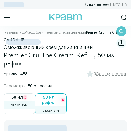
637-88-99
A1, МТС, Life
Главная
Лицо
Уход
Крем, гель, эмульсия для лица
Premier Cru The Cream Refill , 50 мл рефил
CAUDALIE
Омолаживающий крем для лица и шеи
Premier Cru The Cream Refill , 50 мл
рефил
Артикул:
458
0
Оставить отзыв
Параметры
:
50 мл рефил
50 мл
50 мл
рефил
286,87 BYN
243,57 BYN