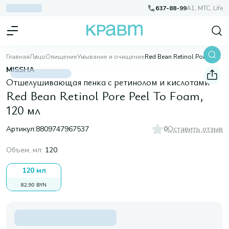
637-88-99
A1, МТС, Life
Главная
Лицо
Очищение
Умывание и очищение
Red Bean Retinol Pore Peel To Foam, 120 мл
MISSHA
Отшелушивающая пенка с ретинолом и кислотами
Red Bean Retinol Pore Peel To Foam,
120 мл
Артикул:
8809747967537
0
Оставить отзыв
Объем, мл
:
120
120 мл
82,90 BYN