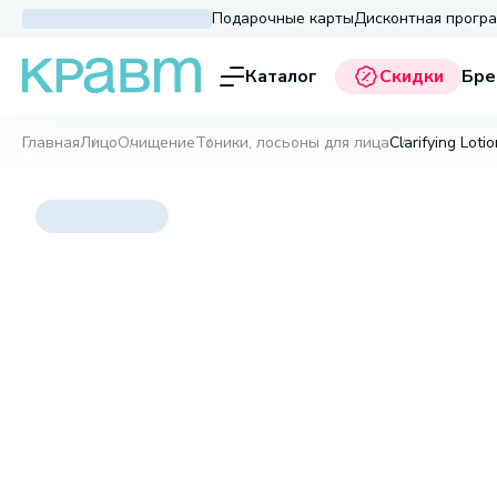
Подарочные карты
Дисконтная прогр
Каталог
Скидки
Бре
Главная
Лицо
Очищение
Тоники, лосьоны для лица
Clarifying Loti