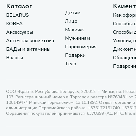
Каталог
Клиен
Детям
BELARUS
Как офор
Лицо
KOREA
Способы 
Макияж
Аксессуары
Способы 
Мужчинам
Аптечная косметика
Условия, 
Парфюмерия
БАДы и витамины
Дисконтн
Подарки
Волосы
Обращени
Тело
Подарочн
ООО «Кравт». Республика Беларусь, 220012, г. Минск, пр. Незав
103. Регистрационный номер в Торговом реестре №769481 от 
100149474 Минский горисполком, 13.10.1992. Отдел торговли и
администрации Первомайского района, +375172151740; +3751
Обращения покупателей принимаются: 6378899 (А1, МТС, life, i