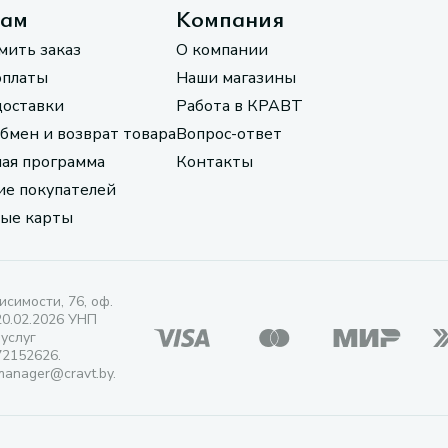
там
Компания
мить заказ
О компании
оплаты
Наши магазины
доставки
Работа в КРАВТ
обмен и возврат товара
Вопрос-ответ
ая программа
Контакты
е покупателей
ые карты
исимости, 76, оф.
20.02.2026 УНП
 услуг
72152626.
manager@cravt.by.