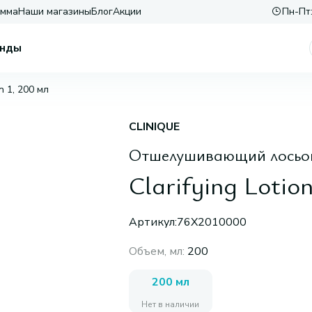
амма
Наши магазины
Блог
Акции
Пн-Пт:
нды
on 1, 200 мл
CLINIQUE
Отшелушивающий лосьон 
Clarifying Lotion
Артикул:
76X2010000
Объем, мл
:
200
200 мл
Нет в наличии