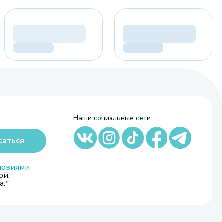
Наши социальные сети
саться
ловиями
ой,
а.