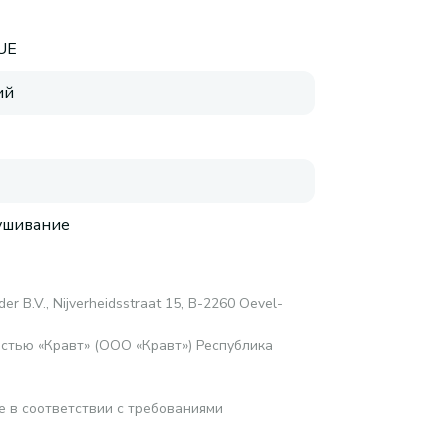
UE
ий
ушивание
er B.V., Nijverheidsstraat 15, B-2260 Oevel-
стью «Кравт» (ООО «Кравт») Республика
е в соответствии с требованиями