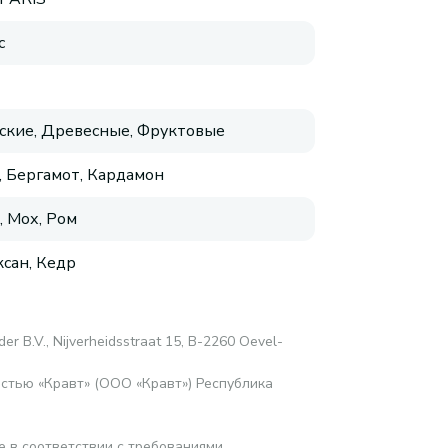
с
ские, Древесные, Фруктовые
, Бергамот, Кардамон
, Мох, Ром
сан, Кедр
er B.V., Nijverheidsstraat 15, B-2260 Oevel-
стью «Кравт» (ООО «Кравт») Республика
е в соответствии с требованиями