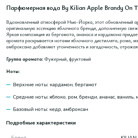
Парфюмерная вода By Kilian Apple Brandy On Th
Вдохновленный атмосферой Нью-Йорка, этот обновленный аро
оригинальную эссенцию яблочного бренди, дополненную свеж
Яркая композиция из бергамота, ананаса и кардамона придае
аромата раскрывается нотами яблочного дистиллята, рома, мх
амброксана добавляют утонченность и загадочность, отража
Группа аромата:
Фужерный, фруктовый
Ноты:
Верхние ноты: кардамон, бергамот
Средние ноты: яблоко, ром, бренди, ананас, ваниль, 
Базовый ноты: кедр, амброксан
Подробные характеристики
Бренд
KILIAN