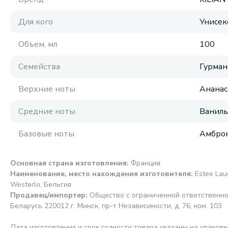
Для кого
Унисек
Объем, мл
100
Семейства
Гурман
Верхние ноты
Ананас
Средние ноты
Ваниль
Базовые ноты
Амброк
Основная страна изготовления
:
Франция
Наименование, место нахождения изготовителя
:
Estee Laud
Westerlo, Бельгия
Продавец/импортер
:
Общество с ограниченной ответственно
Беларусь 220012 г. Минск, пр-т Независимости, д. 76, ком. 103
Дата изготовления и срок годности товара указаны на упаковк