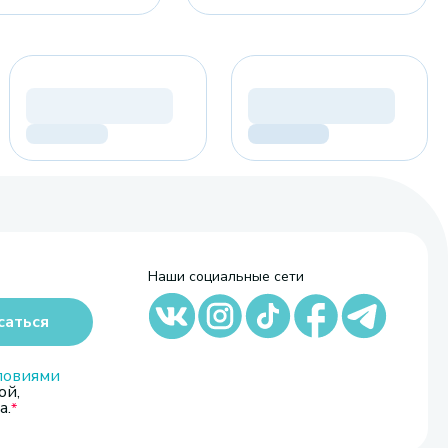
Наши социальные сети
саться
ловиями
ой,
а.