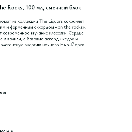
e Rocks, 100 мл, сменный блок
мат из коллекции The Liquors сохраняет
им и ферменным аккордом «on the rocks».
т современное звучание классики. Сердце
а и ванили, а базовые аккорды кедра и
я элегантную энергию ночного Нью-Йорка.
мох
 PARIS