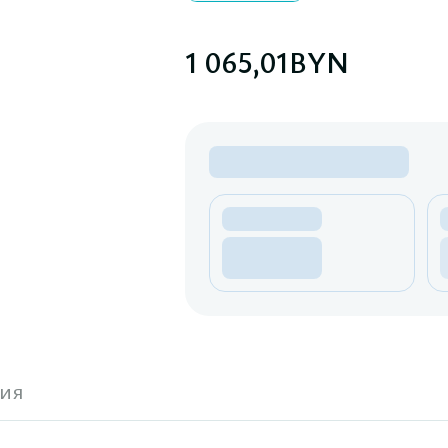
1 065,01
BYN
ия