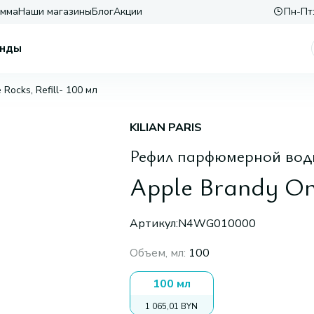
амма
Наши магазины
Блог
Акции
Пн-Пт:
нды
Rocks, Refill- 100 мл
KILIAN PARIS
Рефил парфюмерной вод
Apple Brandy On 
Артикул:
N4WG010000
Объем, мл
:
100
100 мл
1 065,01 BYN