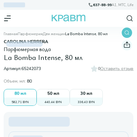
637-88-99
A1, МТС, Life
Главная
Парфюмерия
Для женщин
La Bomba Intense, 80 мл
CAROLINA HERRERA
Парфюмерная вода
La Bomba Intense, 80 мл
Артикул:
65242073
0
Оставить отзыв
Объем, мл
:
80
80 мл
50 мл
30 мл
582,71 BYN
440,44 BYN
336,43 BYN