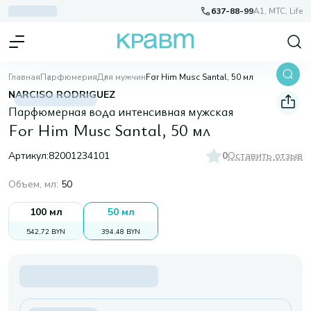
637-88-99
A1, МТС, Life
Главная
Парфюмерия
Для мужчин
For Him Musc Santal, 50 мл
NARCISO RODRIGUEZ
Парфюмерная вода интенсивная мужская
For Him Musc Santal, 50 мл
Артикул:
82001234101
0
Оставить отзыв
Объем, мл
:
50
100 мл
50 мл
542,72 BYN
394,48 BYN