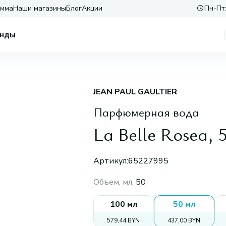
амма
Наши магазины
Блог
Акции
Пн-Пт:
нды
JEAN PAUL GAULTIER
Парфюмерная вода
La Belle Rosea, 
Артикул:
65227995
Объем, мл
:
50
100 мл
50 мл
579,44 BYN
437,00 BYN