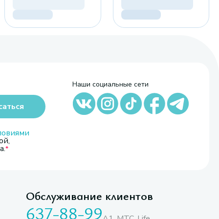
Наши социальные сети
саться
ловиями
ой,
а.
Обслуживание клиентов
637-88-99
A1, МТС, Life