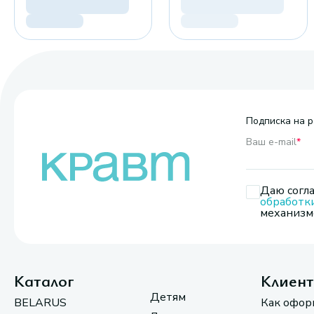
Подписка на р
Ваш e-mail
*
Даю согла
обработк
механизмо
Каталог
Клиен
Детям
BELARUS
Как офор