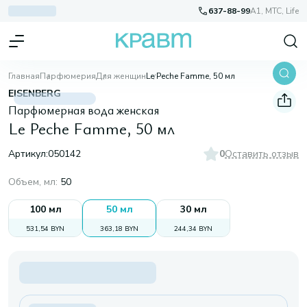
637-88-99
A1, МТС, Life
Главная
Парфюмерия
Для женщин
Le Peche Famme, 50 мл
EISENBERG
Парфюмерная вода женская
Le Peche Famme, 50 мл
Артикул:
050142
0
Оставить отзыв
Объем, мл
:
50
100 мл
50 мл
30 мл
531,54 BYN
363,18 BYN
244,34 BYN