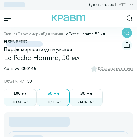
637-88-99
A1, МТС, Life
Главная
Парфюмерия
Для мужчин
Le Peche Homme, 50 мл
EISENBERG
Парфюмерная вода мужская
Le Peche Homme, 50 мл
Артикул:
050145
0
Оставить отзыв
Объем, мл
:
50
100 мл
50 мл
30 мл
531,54 BYN
363,18 BYN
244,34 BYN