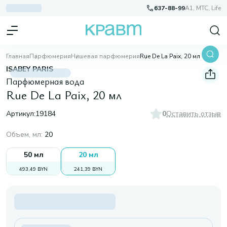
637-88-99
A1, МТС, Life
Главная
Парфюмерия
Нишевая парфюмерия
Rue De La Paix, 20 мл
ISABEY PARIS
Парфюмерная вода
Rue De La Paix, 20 мл
Артикул:
19184
0
Оставить отзыв
Объем, мл
:
20
50 мл
20 мл
493,49 BYN
241,39 BYN