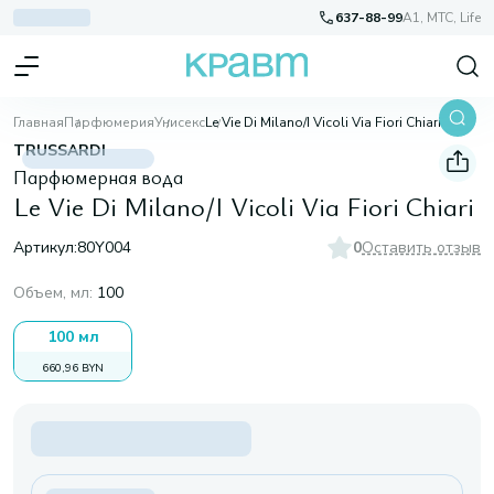
637-88-99
A1, МТС, Life
Главная
Парфюмерия
Унисекс
Le Vie Di Milano/I Vicoli Via Fiori Chiari
TRUSSARDI
Парфюмерная вода
Le Vie Di Milano/I Vicoli Via Fiori Chiari
Артикул:
80Y004
0
Оставить отзыв
Объем, мл
:
100
100 мл
660,96 BYN