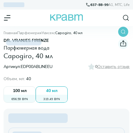
637-88-99
A1, МТС, Life
Главная
Парфюмерия
Унисекс
Capogiro, 40 мл
DR. VRANJES FIRENZE
Парфюмерная вода
Capogiro, 40 мл
Артикул:
EDP00ABLINEEU
0
Оставить отзыв
Объем, мл
:
40
100 мл
40 мл
656,59 BYN
319,49 BYN