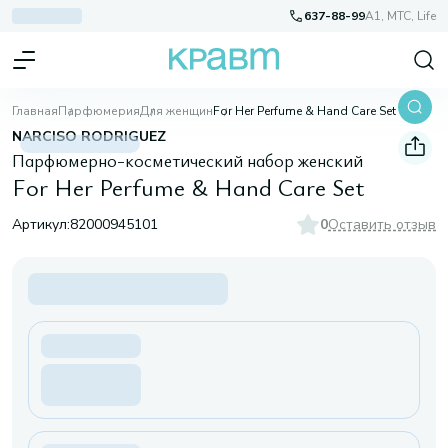
637-88-99
A1, МТС, Life
Главная
Парфюмерия
Для женщин
For Her Perfume & Hand Care Set
NARCISO RODRIGUEZ
Парфюмерно-косметический набор женский
For Her Perfume & Hand Care Set
Артикул:
82000945101
0
Оставить отзыв