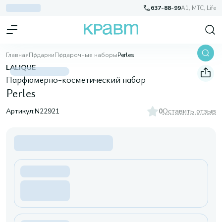
637-88-99
A1, МТС, Life
Главная
Подарки
Подарочные наборы
Perles
LALIQUE
Парфюмерно-косметический набор
Perles
Артикул:
N22921
0
Оставить отзыв