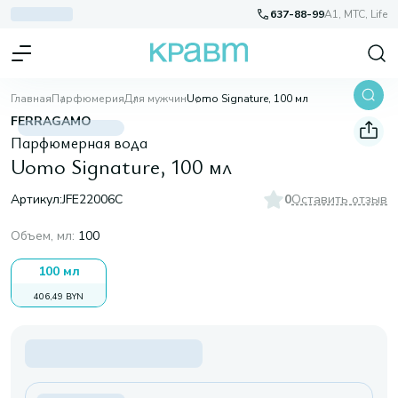
637-88-99
A1, МТС, Life
Главная
Парфюмерия
Для мужчин
Uomo Signature, 100 мл
FERRAGAMO
Парфюмерная вода
Uomo Signature, 100 мл
Артикул:
JFE22006C
0
Оставить отзыв
Объем, мл
:
100
100 мл
406,49 BYN