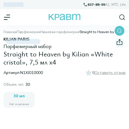
637-88-99
A1, МТС, Life
Главная
Парфюмерия
Нишевая парфюмерия
Straight to Heaven by Kilian «White cristal», 7,5 мл х4
KILIAN PARIS
Парфюмерный набор
Straight to Heaven by Kilian «White
cristal», 7,5 мл х4
Артикул:
N1XJ010000
0
Оставить отзыв
Объем, мл
:
30
30 мл
Нет в наличии