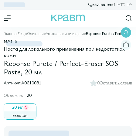
637-88-99
A1, МТС, Life
Главная
Лицо
Очищение
Умывание и очищение
Reponse Purete / Perfect-Eraser SOS Paste, 20 мл
MATIS
Паста для локального применения при недостатках
кожи
Reponse Purete / Perfect-Eraser SOS
Paste, 20 мл
Артикул:
A0610081
0
Оставить отзыв
Объем, мл
:
20
20 мл
55,66 BYN