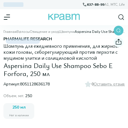
637-88-99
A1, МТС, Life
Главная
Волосы
Очищение и уход
Шампуни
Aspersina Daily Use Shampoo Sebo E Forfora, 250 мл
PHARMALIFE RESEARCH
Шампунь для ежедневного применения, для жирной
кожи головы, себорегулирующий против перхоти с
муцином улитки и салициловой кислотой
Aspersina Daily Use Shampoo Sebo E
Forfora, 250 мл
Артикул:
8051128636178
0
Оставить отзыв
Объем, мл
:
250
250 мл
Нет в наличии