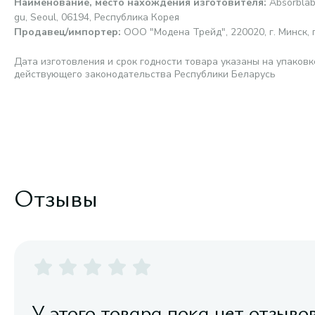
Наименование, место нахождения изготовителя
:
Absorblab
gu, Seoul, 06194, Республика Корея
Продавец/импортер
:
ООО "Модена Трейд", 220020, г. Минск, п
Дата изготовления и срок годности товара указаны на упаковк
действующего законодательства Республики Беларусь
Отзывы
У этого товара пока нет отзыво