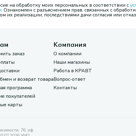
сие на обработку моих персональных в соответствии с
ус
и
. Ознакомлен с разъяснением прав, связанных с обработк
м их реализации, последствиями дачи согласия или отказ
там
Компания
мить заказ
О компании
оплаты
Наши магазины
доставки
Работа в КРАВТ
обмен и возврат товара
Вопрос-ответ
ая программа
Контакты
е покупателей
ые карты
исимости, 76, оф.
20.02.2026 УНП