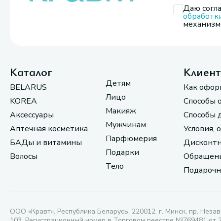
Даю согла
обработк
механизмо
Каталог
Клиен
Детям
BELARUS
Как офор
Лицо
KOREA
Способы 
Макияж
Аксессуары
Способы 
Мужчинам
Аптечная косметика
Условия, 
Парфюмерия
БАДы и витамины
Дисконтн
Подарки
Волосы
Обращени
Тело
Подарочн
ООО «Кравт». Республика Беларусь, 220012, г. Минск, пр. Незав
103. Регистрационный номер в Торговом реестре №769481 от 