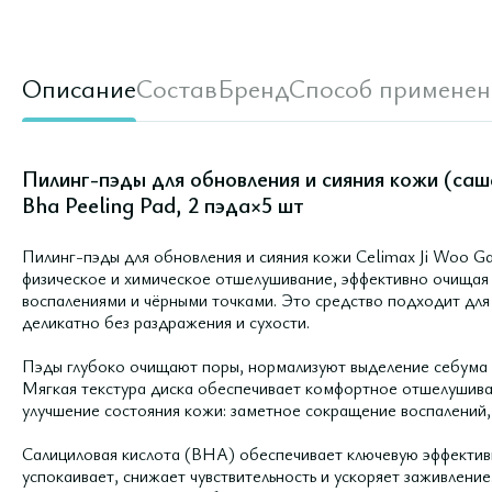
Описание
Состав
Бренд
Способ применен
Пилинг-пэды для обновления и сияния кожи (саш
Bha Peeling Pad, 2 пэда×5 шт
Пилинг-пэды для обновления и сияния кожи Celimax Ji Woo Ga
физическое и химическое отшелушивание, эффективно очищая 
воспалениями и чёрными точками. Это средство подходит для
деликатно без раздражения и сухости.
Пэды глубоко очищают поры, нормализуют выделение себума 
Мягкая текстура диска обеспечивает комфортное отшелушиван
улучшение состояния кожи: заметное сокращение воспалений, 
Салициловая кислота (BHA) обеспечивает ключевую эффективн
успокаивает, снижает чувствительность и ускоряет заживлени