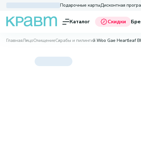
Подарочные карты
Дисконтная прогр
Каталог
Скидки
Бре
Главная
Лицо
Очищение
Скрабы и пилинги
Ji Woo Gae Heartleaf B