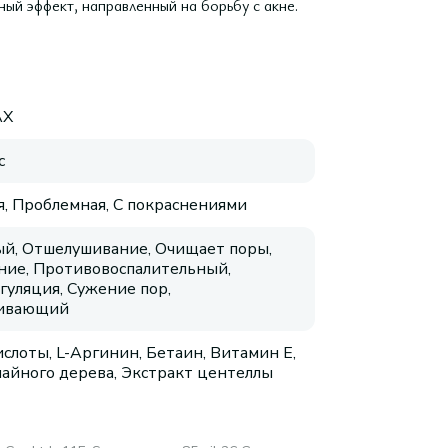
ый эффект, направленный на борьбу с акне.
AX
с
, Проблемная, С покраснениями
й, Отшелушивание, Очищает поры,
ие, Противовоспалительный,
гуляция, Сужение пор,
аивающий
слоты, L-Аргинин, Бетаин, Витамин E,
чайного дерева, Экстракт центеллы