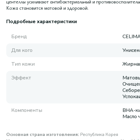
центеллы усиливают антибактериальный и противовоспалительн
Кожа становится матовой и здоровой.
Подробные характеристики
Бренд
CELIM
Для кого
Унисек
Тип кожи
Жирная
Эффект
Матовы
Очищен
Себоре
Успок
Компоненты
BHA-ки
Масло 
Основная страна изготовления
:
Республика Корея