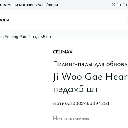
амма
Наши магазины
Блог
Акции
Пн-Пт:
нды
ha Peeling Pad, 2 пэда×5 шт
CELIMAX
Пилинг-пэды для обновл
Ji Woo Gae Heart
пэда×5 шт
Артикул:
8809463994251
Нет в наличии