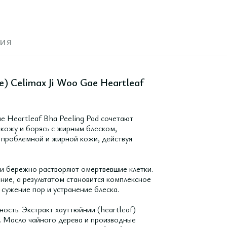
ия
е) Celimax Ji Woo Gae Heartleaf
e Heartleaf Bha Peeling Pad сочетают
кожу и борясь с жирным блеском,
 проблемной и жирной кожи, действуя
и бережно растворяют омертвевшие клетки.
ие, а результатом становится комплексное
сужение пор и устранение блеска.
ость. Экстракт хауттюйнии (heartleaf)
е. Масло чайного дерева и производные