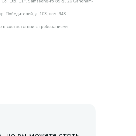
 Co., Ltd., 11F, Samseong-ro 85 gil 26 Gangnam-
р. Победителей, д. 103, пом. 943
е в соответствии с требованиями
в, но вы можете стать