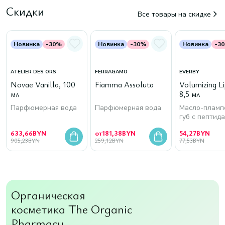
Скидки
Все товары на скидке
Новинка
-30%
Новинка
-30%
Новинка
-3
ATELIER DES ORS
FERRAGAMO
EVERBY
Novae Vanilla, 100
Fiamma Assoluta
Volumizing Lip
мл
8,5 мл
Парфюмерная вода
Парфюмерная вода
Масло-пламп
губ с пептид
633,66
BYN
от
181,38
BYN
54,27
BYN
905,23
BYN
259,12
BYN
77,53
BYN
Органическая
косметика The Organic
Pharmacy