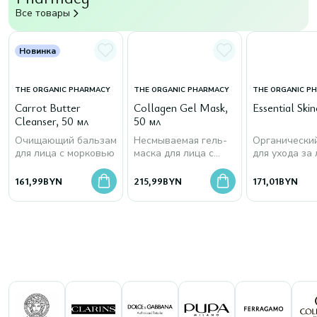
Все товары
Новинка
THE ORGANIC PHARMACY
THE ORGANIC PHARMACY
THE ORGANIC P
Carrot Butter
Collagen Gel Mask,
Essential Skin
Cleanser, 50 мл
50 мл
Очищающий бальзам
Несмываемая гель-
Органически
для лица с морковью
маска для лица с
для ухода за
морским коллагеном
161,99
BYN
215,99
BYN
171,01
BYN