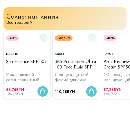
Солнечная линия
Все товары
-40%
Топ SPF
-40%
NACIFIC
KORFF
PAYOT
Sun Essence SPF 50+
365 Protection Ultra
Anti-Rednes
100 Face Fluid SPF
Cream SPF50
50+
Увлажняющий
Солнцезащитный
СС-крем для 
солнцезащитный
флюид для лица
маскирующи
крем для лица
покраснения
63,76
BYN
87,23
BYN
140,28
BYN
106,27
BYN
145,38
BYN