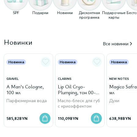
SPF
Подарки
Новинки
Дисконтная
Подарочные
Бест
программа
карты
Новинки
Все новинки
Новинка
Новинка
Новинка
GRAVEL
CLARINS
NEW NOTES
A Man's Cologne,
Lip Oil Cryo-
Magico Safra
100 мл
Plumping, тон 00-
мл
Cryo Mint
Парфюмерная вода
Масло-блеск для губ
Духи
с криоэффектом
585,82
BYN
110,09
BYN
638,98
BYN