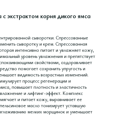
 с экстрактом корня дикого ямса
ентрированной сыворотки. Спрессованные
аменить сыворотку и крем. Спрессованная
которая интенсивно питает и увлажняет кожу,
тимальный уровень увлажнения и препятствует
успокаивающими свойствами, оздоравливает
редство помогает сохранить упругость и
еньшает видимость возрастных изменений.
тимулирует процесс регенерации и
миса, повышает плотность и эластичность
влажнение и лифтинг-эффект. Комплекс
мягчает и питает кожу, выравнивает ее
Апельсиновое масло тонизирует уставшую
разглаживанию мелких морщинок и уменьшает