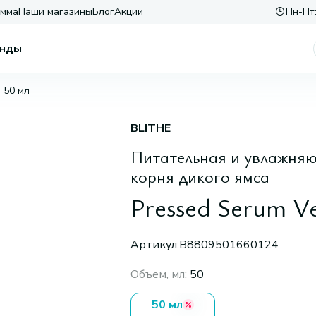
амма
Наши магазины
Блог
Акции
Пн-Пт:
нды
, 50 мл
BLITHE
Питательная и увлажняю
корня дикого ямса
Pressed Serum V
Артикул:
B8809501660124
Объем, мл
:
50
50 мл