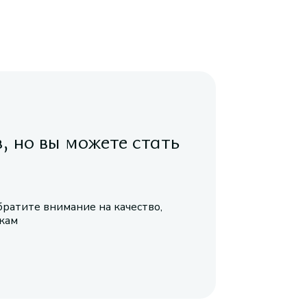
в, но вы можете стать
братите внимание на качество,
икам