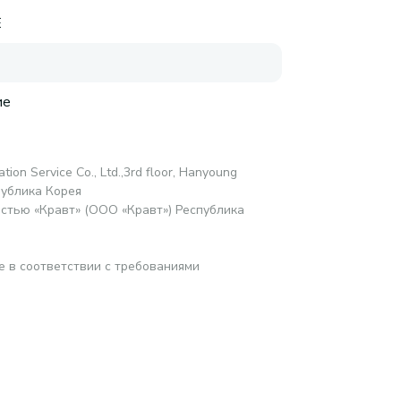
E
ие
tion Service Со., Ltd.,3rd floor, Hanyoung
спублика Корея
стью «Кравт» (ООО «Кравт») Республика
е в соответствии с требованиями