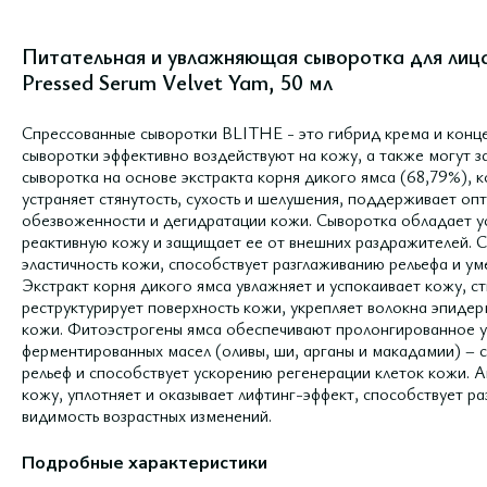
Питательная и увлажняющая сыворотка для лица
Pressed Serum Velvet Yam, 50 мл
Спрессованные сыворотки BLITHE - это гибрид крема и конц
сыворотки эффективно воздействуют на кожу, а также могут з
сыворотка на основе экстракта корня дикого ямса (68,79%), 
устраняет стянутость, сухость и шелушения, поддерживает оп
обезвоженности и дегидратации кожи. Сыворотка обладает 
реактивную кожу и защищает ее от внешних раздражителей. С
эластичность кожи, способствует разглаживанию рельефа и ум
Экстракт корня дикого ямса увлажняет и успокаивает кожу, с
реструктурирует поверхность кожи, укрепляет волокна эпидер
кожи. Фитоэстрогены ямса обеспечивают пролонгированное у
ферментированных масел (оливы, ши, арганы и макадамии) – с
рельеф и способствует ускорению регенерации клеток кожи. 
кожу, уплотняет и оказывает лифтинг-эффект, способствует 
видимость возрастных изменений.
Подробные характеристики