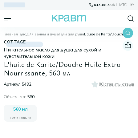
637-88-99
A1, МТС, Life
Главная
Тело
Для ванны и душа
Гели для душа
L’huile de Karite/Douche Huile Extra Nourrissante, 560 мл
COTTAGE
Питательное масло для душа для сухой и
чувствительной кожи
L’huile de Karite/Douche Huile Extra
Nourrissante, 560 мл
Артикул:
5492
0
Оставить отзыв
Объем, мл
:
560
560 мл
Нет в наличии