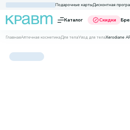
Подарочные карты
Дисконтная прогр
Каталог
Скидки
Бре
Главная
Аптечная косметика
Для тела
Уход для тела
Xerodiane АР