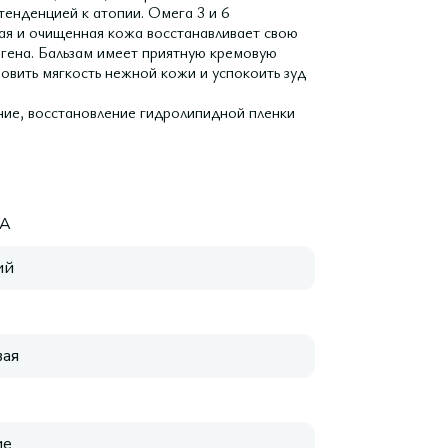
тенденцией к атопии. Омега 3 и 6
я и очищенная кожа восстанавливает свою
ргена. Бальзам имеет приятную кремовую
новить мягкость нежной кожи и успокоить зуд
ние, восстановление гидролипидной пленки
A
ий
ая
ие