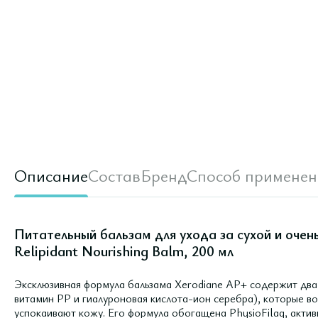
Описание
Состав
Бренд
Способ применен
Питательный бальзам для ухода за сухой и очен
Relipidant Nourishing Balm, 200 мл
Эксклюзивная формула бальзама Xerodiane AP+ содержит два
витамин РР и гиалуроновая кислота-ион серебра), которые во
успокаивают кожу. Его формула обогащена PhysioFilag, акти