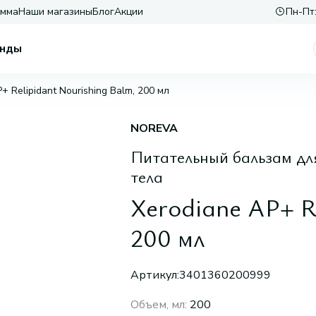
амма
Наши магазины
Блог
Акции
Пн-Пт:
нды
+ Relipidant Nourishing Balm, 200 мл
NOREVA
Питательный бальзам для
тела
Xerodiane АР+ R
200 мл
Артикул:
3401360200999
Объем, мл
:
200