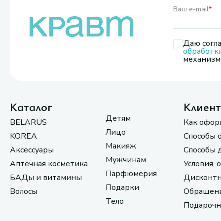
Ваш e-mail
*
Даю согла
обработк
механизмо
Каталог
Клиен
Детям
BELARUS
Как офор
Лицо
KOREA
Способы 
Макияж
Аксессуары
Способы 
Мужчинам
Аптечная косметика
Условия, 
Парфюмерия
БАДы и витамины
Дисконтн
Подарки
Волосы
Обращени
Тело
Подарочн