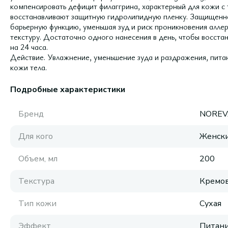
компенсировать дефицит филаггрина, характерный для кожи с 
восстанавливают защитную гидролипидную пленку. Защищенна
барьерную функцию, уменьшая зуд и риск проникновения алле
текстуру. Достаточно одного нанесения в день, чтобы восста
на 24 часа.
Действие. Увлажнение, уменьшение зуда и раздражения, пита
кожи тела.
Подробные характеристики
Бренд
NOREV
Для кого
Женск
Объем, мл
200
Текстура
Кремов
Тип кожи
Сухая
Эффект
Питан