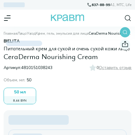
637-88-99
A1, МТС, Life
Главная
Лицо
Уход
Крем, гель, эмульсия для лица
CeraDerma Nourishing Cream
BIELITA
Питательный крем для сухой и очень сухой кожи лица
CeraDerma Nourishing Cream
Артикул:
4810151038243
0
Оставить отзыв
Объем, мл
:
50
50 мл
8,44 BYN