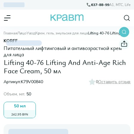
637-88-99
A1, МТС, Life
Главная
Лицо
Уход
Крем, гель, эмульсия для лица
Lifting 40-76 Lifting And Anti-Age Rich Face Cream, 50 мл
KORFF
Питательный лифтинговый и антивозрастной крем
для лица
Lifting 40-76 Lifting And Anti-Age Rich
Face Cream, 50 мл
Артикул:
K79V00840
0
Оставить отзыв
Объем, мл
:
50
50 мл
242,95 BYN